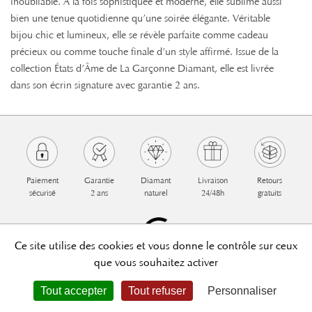
inoubliable. À la fois sophistiquée et moderne, elle sublime aussi
bien une tenue quotidienne qu’une soirée élégante. Véritable
bijou chic et lumineux, elle se révèle parfaite comme cadeau
précieux ou comme touche finale d’un style affirmé. Issue de la
collection États d’Âme de La Garçonne Diamant, elle est livrée
dans son écrin signature avec garantie 2 ans.
Paiement
Garantie
Diamant
Livraison
Retours
sécurisé
2 ans
naturel
24/48h
gratuits
Ce site utilise des cookies et vous donne le contrôle sur ceux
que vous souhaitez activer
La Garçonne Diamant
Mentions légales
Tout accepter
Tout refuser
Personnaliser
Conditions générales
Gestion des cookies