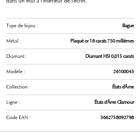
dans un étui à l'intérieur de l'écrin.
Type de bijou :
Bague
Métal :
Plaqué or 18 carats 750 millièmes
Diamant :
Diamant HSI 0,015 carats
Modèle :
26100043
Collection :
États d'Âme
Ligne :
États d'Âme Glamour
Code EAN :
3662758092798