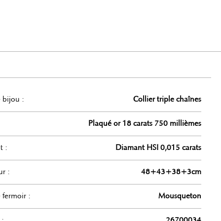
 bijou :
Collier triple chaînes
Plaqué or 18 carats 750 millièmes
t :
Diamant HSI 0,015 carats
r :
48+43+38+3cm
 fermoir :
Mousqueton
 :
26700034