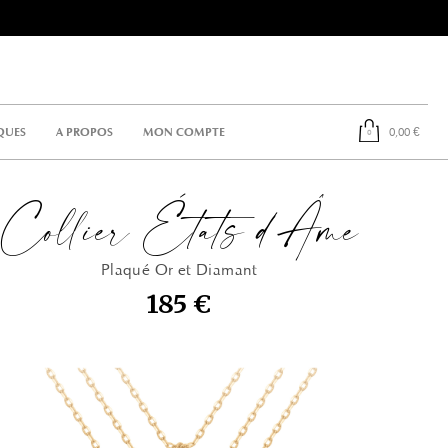
achat
QUES
A PROPOS
MON COMPTE
Collier États d'Âme
Plaqué Or et Diamant
185 €